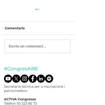
Comentaris
Recull de premsa 2021
Escriu un comentari...
Les administr
aposten per tr
conjuntament
millorar la qua
l'aire
#CongresAIRE
Secretaria tècnica per a inscripcions i
patrocinadors:
ACTIVA Congresos
Telèfon
93 323 85 73