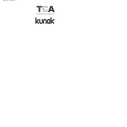
Comitè científic
Patrocinadors
Coorganitzadors