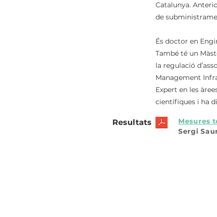
Catalunya. Anteri
de subministrament
És doctor en Engin
També té un Màste
la regulació d’ass
Management Infras
Expert en les àree
científiques i ha d
Mesures t
Resultats
Sergi Saur