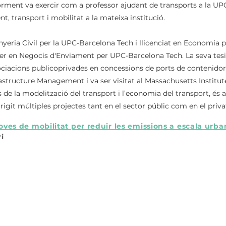
orment va exercir com a professor ajudant de transports a la UPC
, transport i mobilitat a la mateixa institució.
yeria Civil per la UPC-Barcelona Tech i llicenciat en Economia p
r en Negocis d'Enviament per UPC-Barcelona Tech. La seva tesi 
ociacions publicoprivades en concessions de ports de contenidors
tructure Management i va ser visitat al Massachusetts Institute
s de la modelització del transport i l’economia del transport, és 
irigit múltiples projectes tant en el sector públic com en el priva
oves de mobilitat per reduir les emissions a escala urba
i