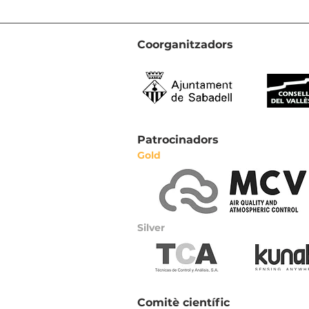
Coorganitzadors
Patrocinadors
Gold
Silver
Comitè científic