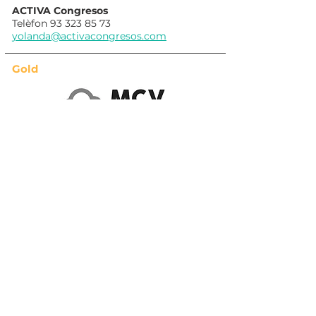
ACTIVA Congresos
Telèfon
93 323 85 73
yolanda@activacongresos.com
Gold
Silver