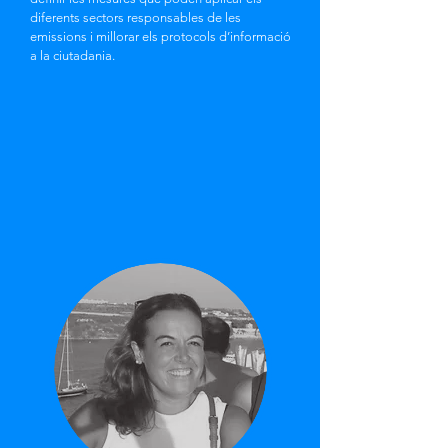
diferents sectors responsables de les
emissions i millorar els protocols d’informació
a la ciutadania.