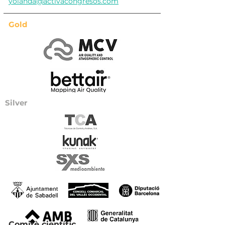
yolanda@activacongresos.com
Gold
Silver
Comitè científic