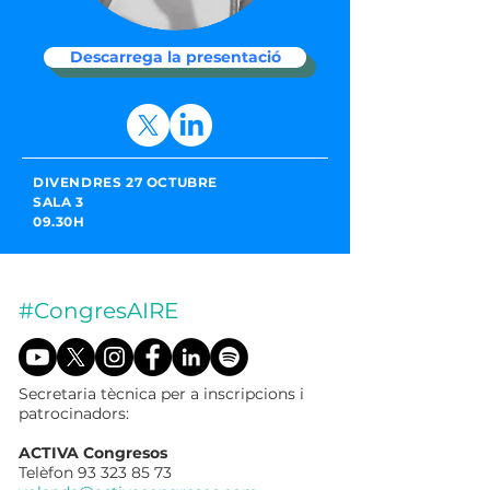
Descarrega la presentació
DIVENDRES 27 OCTUBRE
SALA 3
09.30H
#CongresAIRE
Secretaria tècnica per a inscripcions i
patrocinadors:
ACTIVA Congresos
Telèfon
93 323 85 73