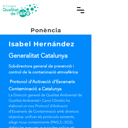
Ponència
Isabel Hernández
Generalitat Catalunya
Subdirectora general de prevenció i
control de la contaminació atmosfèrica
Protocol d’Activació d’Escenaris
Contaminació a Catalunya
La Direcció general de Qualitat Ambiental de
Qualitat Ambiental i Canvi Climàtic ha
elaborat un nou Protocol d’Activació
d’Escenaris de Contaminació amb diversos
objectius: unificar els protocols existents,
afegir nous contaminants (PM2,5 i SO2),
definir les mesures que poden aplicar els