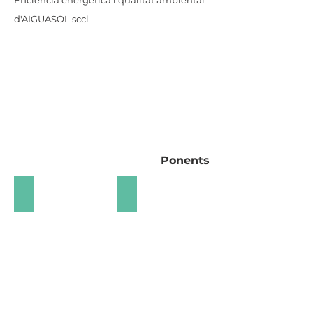
Eficiència energètica i qualitat ambiental
d'AIGUASOL sccl
Ponents
Glòria Cruceta
Sonia Hernández-Montaño
ACESEM
COAC