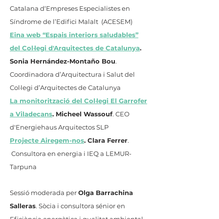
Catalana d‘Empreses Especialistes en
Síndrome de l’Edifici Malalt (ACESEM)
Eina web “Espais interiors saludables”
del Col·legi d'Arquitectes de Catalunya
.
Sonia Hernández-Montaño Bou
.
Coordinadora d’Arquitectura i Salut del
Col·legi d’Arquitectes de Catalunya
La monitorització del Col·legi El Garrofer
a Viladecans
. Micheel Wassouf
. CEO
d'Energiehaus Arquitectos SLP
Projecte Airegem-nos
. Clara Ferrer
.
Consultora en energia i IEQ a LEMUR-
Tarpuna
Sessió moderada per
Olga Barrachina
Salleras
. Sòcia i consultora sénior en