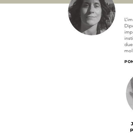
L’im
Dipò
impl
inst
duen
mole
PO
P