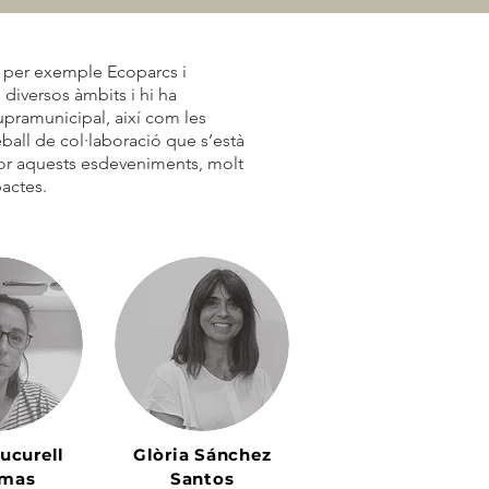
om per exemple Ecoparcs i
diversos àmbits i hi ha
 supramunicipal, així com les
eball de col·laboració que s’està
llor aquests esdeveniments, molt
pactes.
Cucurell
Glòria Sánchez
omas
Santos