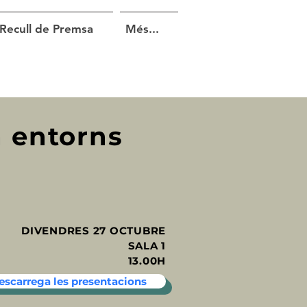
Recull de Premsa
Més...
n entorns
DIVENDRES 27 OCTUBRE
SALA 1
13.00H
escarrega les presentacions