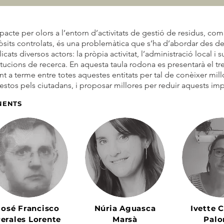
pacte per olors a l’entorn d’activitats de gestió de residus, c
sits controlats, és una problemàtica que s’ha d’abordar des de 
icats diversos actors: la pròpia activitat, l’administració local i
itucions de recerca. En aquesta taula rodona es presentarà el tr
t a terme entre totes aquestes entitats per tal de conèixer mi
stos pels ciutadans, i proposar millores per reduir aquests im
NENTS
José Francisco
Núria Aguasca
Ivette 
erales Lorente
Marsà
Pal