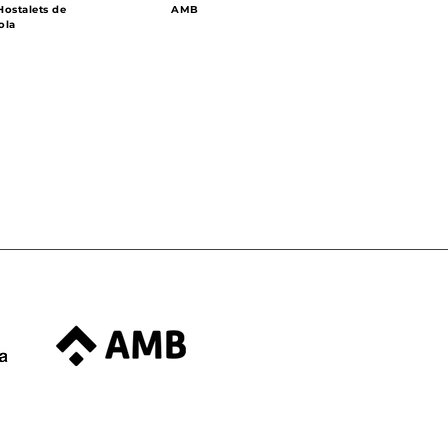
ostalets de
AMB
ola