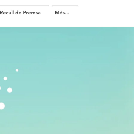
Recull de Premsa
Més...