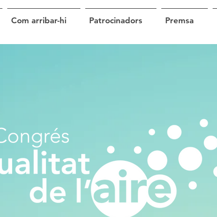
Com arribar-hi
Patrocinadors
Premsa