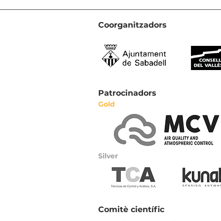
Coorganitzadors
Patrocinadors
Gold
Silver
Comitè científic