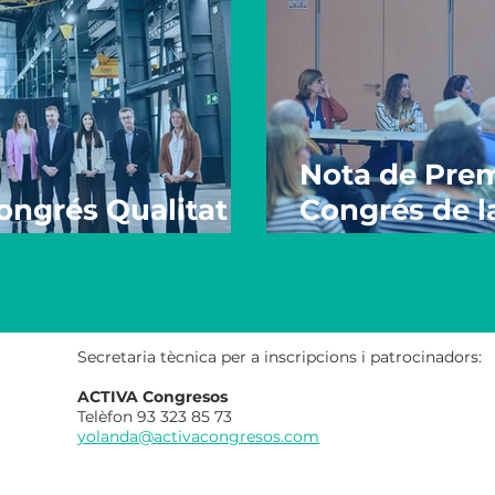
Nota de Prems
ongrés Qualitat
Congrés de la
tubre 2025)
2025 a Sabad
Secretaria tècnica per a inscripcions i patrocinadors:
ACTIVA Congresos
Telèfon 93 323 85 73
yolanda@activacongresos.com