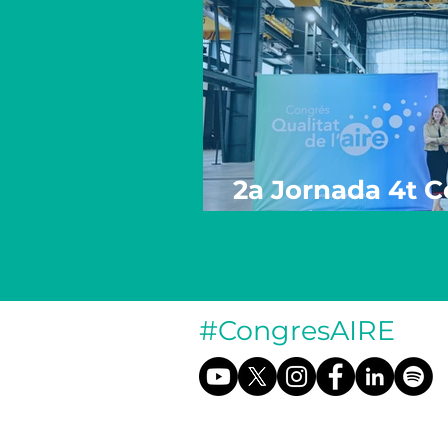
2a Jornada 4t C
de l'Aire (17 Oc
#CongresAIRE