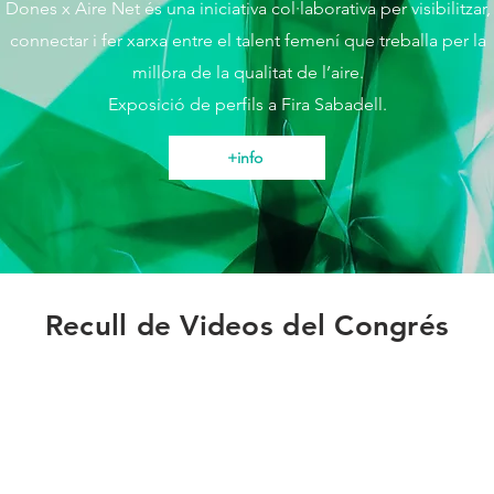
Dones x Aire Net és una iniciativa col·laborativa per visibilitzar,
connectar i fer xarxa entre el talent femení que treballa per la
millora de la qualitat de l’aire.
Exposició de perfils a Fira Sabadell.
+info
Recull de Videos del Congrés