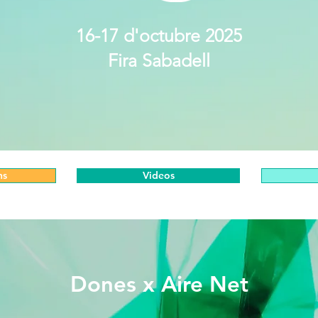
16-17 d'octubre 2025
Fira Sabadell
ns
Videos
Dones x Aire Net