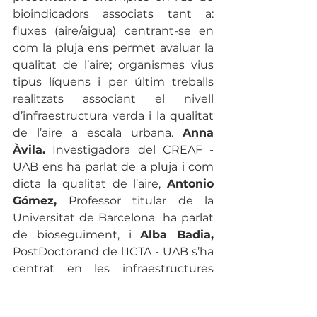
bioindicadors associats tant a: 
fluxes (aire/aigua) centrant-se en 
com la pluja ens permet avaluar la 
qualitat de l’aire; organismes vius 
tipus líquens i per últim treballs 
realitzats associant el nivell 
d’infraestructura verda i la qualitat 
de l’aire a escala urbana. 
Anna 
Àvila.
 Investigadora del CREAF - 
UAB ens ha parlat de a pluja i com 
dicta la qualitat de l’aire, 
Antonio 
Gómez,
 Professor titular de la  
Universitat de Barcelona  ha parlat 
de bioseguiment, i 
Alba Badia, 
PostDoctorand de l'ICTA - UAB s’ha 
centrat en les infraestructures 
verdes. 
Núria Machuca
 del Servei 
de Promoció i Conservació de 