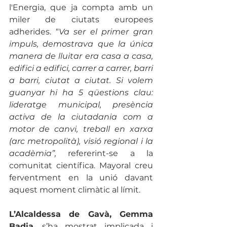
l'Energia, que ja compta amb un 
miler de ciutats europees 
adherides. “
Va ser el primer gran 
impuls, demostrava que la única 
manera de lluitar era casa a casa, 
edifici a edifici, carrer a carrer, barri 
a barri, ciutat a ciutat. Si volem 
guanyar hi ha 5 qüestions clau: 
lideratge municipal, presència 
activa de la ciutadania com a 
motor de canvi, treball en xarxa 
(arc metropolità), visió regional i la 
acadèmia”, 
refererint-se a la 
comunitat científica.
Mayoral creu 
ferventment en la unió davant 
aquest moment climàtic al límit. 
L’Alcaldessa de Gavà, Gemma 
Badia
, s’ha mostrat implicada i 