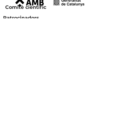
Comitè científic
Patrocinadors
Coorganitzadors