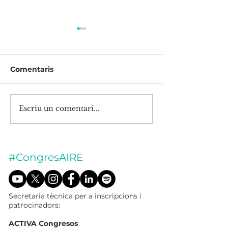
Comentaris
Compartim un
Escriu un comentari...
Mobilitat i qualitat de
l'aire
#CongresAIRE
Secretaria tècnica per a inscripcions i
patrocinadors:
ACTIVA Congresos