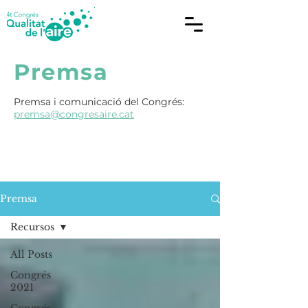
Premsa
Premsa i comunicació del Congrés:
premsa@congresaire.cat
Premsa
Recursos
All Posts
Congrés
2021