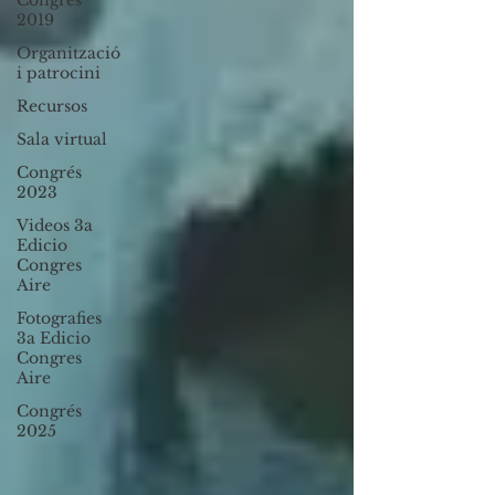
Congrés
2019
Organització
i patrocini
Recursos
Sala virtual
Congrés
2023
Videos 3a
Edicio
Congres
Aire
Fotografies
3a Edicio
Congres
Aire
Congrés
2025