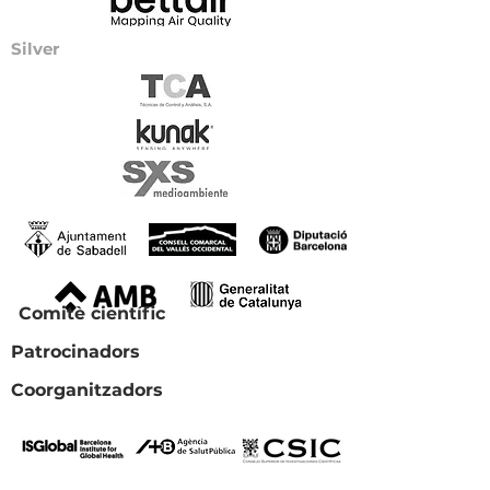
Silver
Comitè científic
Patrocinadors
Coorganitzadors