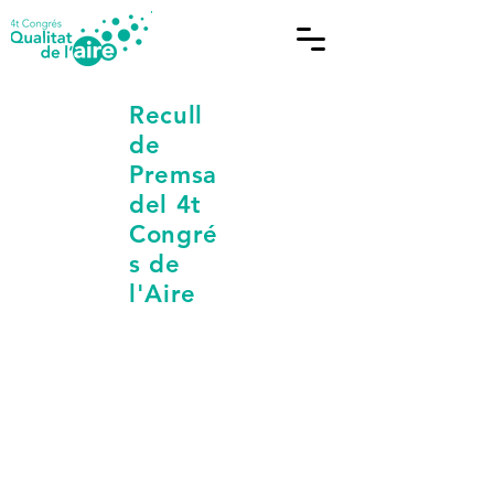
Recull
de
Premsa
del 4t
Congré
s de
l'Aire