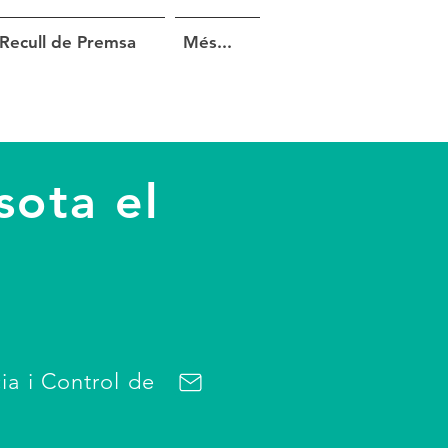
Recull de Premsa
Més...
sota el
ia i Control de