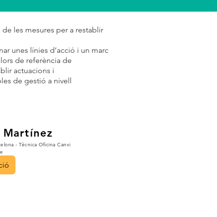
a de les mesures per a restablir
nar unes línies d’acció i un marc
alors de referència de
blir actuacions i
es de gestió a nivell
 Martínez
elona - Tècnica Oficina Canvi
re
ció