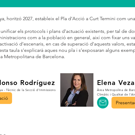
unya, horitzó 2027, estableix el Pla d’Acció a Curt Termini com un
unificar els protocols i plans d’actuació existents, per tal de do
ministracions com a la població en general, així com fixar uns v
ctivació d’escenaris, en cas de superació d’aquests valors, esta
a taula s'explicarà aques nou pla i s’exposaran alguns exempl
rea Metropolitana de Barcelona.
Alonso Rodríguez
Elena Veza
ya - Tècnic de la Secció d'Immissions
Àrea Metropolina de Barc
Climàtic i Qualitat de l'Ai
ació
Presenta