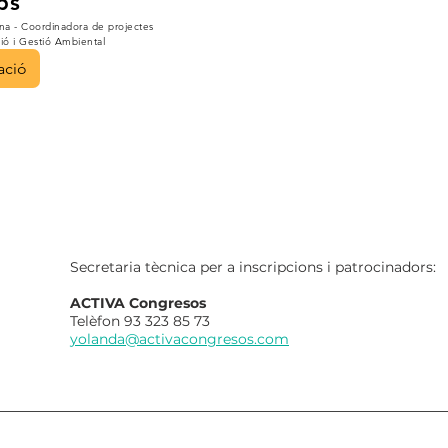
ps
na - Coordinadora de projectes
ó i Gestió Ambiental
ació
Secretaria tècnica per a inscripcions i patrocinadors:
ACTIVA Congresos
Telèfon 93 323 85 73
yolanda@activacongresos.com