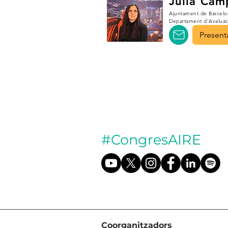
Júlia Cam
Ajuntament de Barcelo
Departament d’Avaluaci
Present
#CongresAIRE
Coorganitzadors