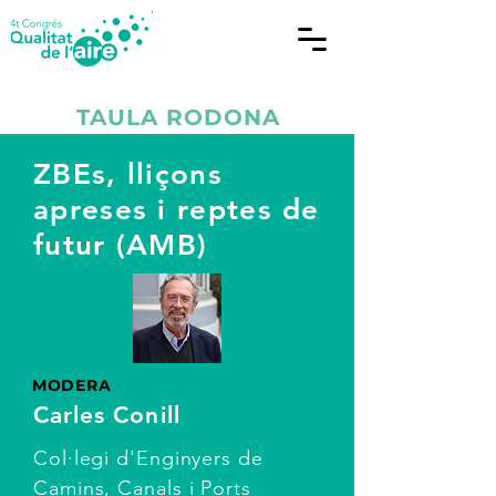
TAULA RODONA
ZBEs, lliçons
apreses i reptes de
futur (AMB)
MODERA
Carles Conill
Col·legi d'Enginyers de
Camins, Canals i Ports