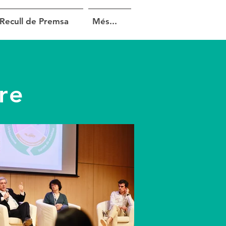
Recull de Premsa
Més...
re