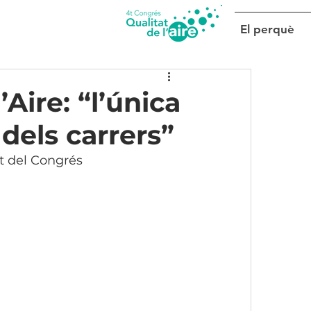
El perquè
Aire: “l’única
 dels carrers”
ut del Congrés