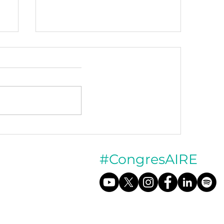
̧
1a Jornada 4t Congrés
Qualitat de l'Aire (16
Octubre 2025)
#CongresAIRE