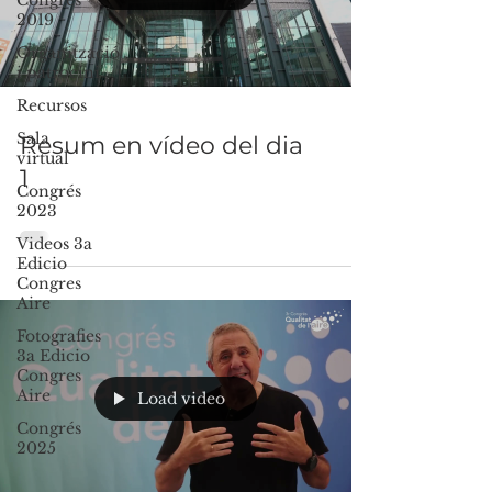
Congrés
2019
Organització
i patrocini
Recursos
Sala
Resum en vídeo del dia
virtual
1
Congrés
2023
Videos 3a
Edicio
Congres
Aire
Fotografies
3a Edicio
Congres
Aire
Load video
Congrés
2025