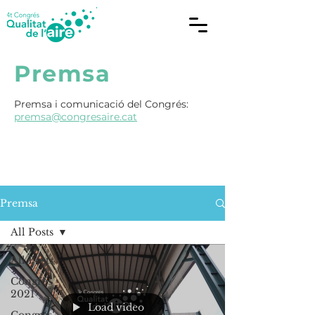
Premsa
Premsa i comunicació del Congrés:
premsa@congresaire.cat
Premsa
All Posts
All Posts
Congrés
2021
Load video