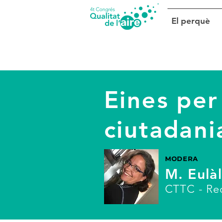
El perquè
Eines per 
ciutadania
MODERA
M. Eulàl
CTTC - Rec