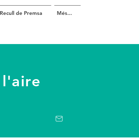
Recull de Premsa
Més...
a
l'aire