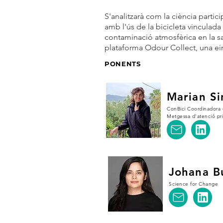
S'analitzarà com la ciència particip
amb l'ús de la bicicleta vinculada
contaminació atmosfèrica en la sal
plataforma Odour Collect, una ein
PONENTS
Marian Si
ConBici Coordinadora e
Metgessa d'atenció pr
Johana B
Science for Change R