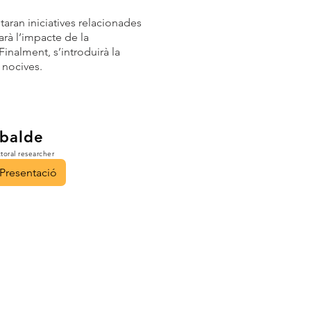
ntaran iniciatives relacionades
arà l’impacte de la
Finalment, s’introduirà la
 nocives.
balde
ral researcher
Presentació