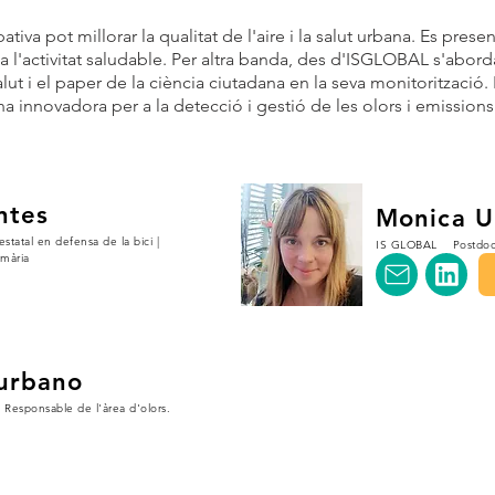
ativa pot millorar la qualitat de l'aire i la salut urbana. Es prese
 a l'activitat saludable. Per altra banda, des d'ISGLOBAL s'abord
ut i el paper de la ciència ciutadana en la seva monitorització. 
a innovadora per a la detecció i gestió de les olors i emissions
ntes
Monica U
statal en defensa de la bici |
IS GLOBAL Postdocto
imària
urbano
esponsable de l'àrea d'olors.