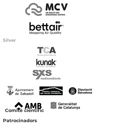
Silver
Comitè científic
Patrocinadors