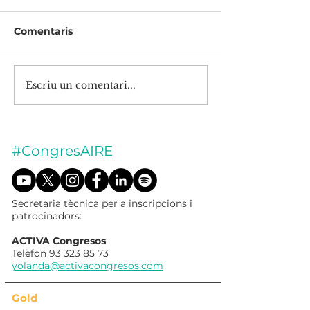
Comentaris
Meri Collazos
Sasha Komenko
Escriu un comentari...
#CongresAIRE
Secretaria tècnica per a inscripcions i
patrocinadors:
ACTIVA Congresos
Telèfon
93 323 85 73
yolanda@activacongresos.com
Gold