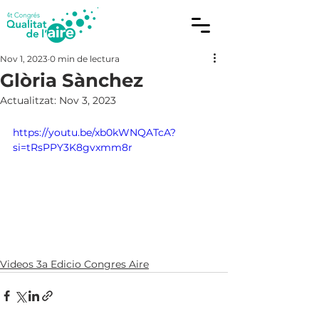
Nov 1, 2023
0 min de lectura
Glòria Sànchez
Actualitzat:
Nov 3, 2023
https://youtu.be/xb0kWNQATcA?
si=tRsPPY3K8gvxmm8r
Videos 3a Edicio Congres Aire