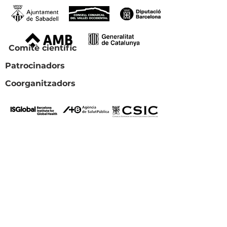
Comitè científic
Patrocinadors
Coorganitzadors