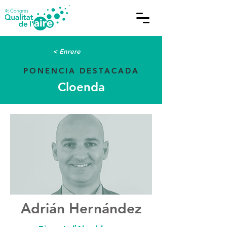
< Enrere
PONENCIA DESTACADA
Cloenda
Adrián Hernández