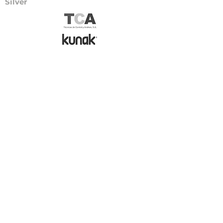
Silver
Comitè científic
Patrocinadors
Coorganitzadors