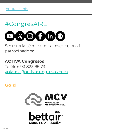
Veure'ls tots
#CongresAIRE
Secretaria tècnica per a inscripcions i
patrocinadors:
ACTIVA Congresos
Telèfon
93 323 85 73
yolanda@activacongresos.com
Gold