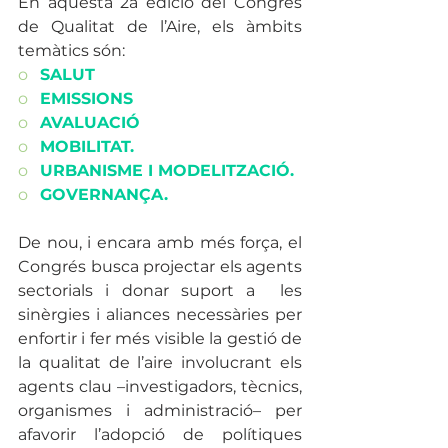
En aquesta 2a edició del Congrés 
de Qualitat de l’Aire, els àmbits 
temàtics són:  
o   
SALUT 
o   
EMISSIONS 
o   
AVALUACIÓ 
o   
MOBILITAT. 
o   
URBANISME I MODELITZACIÓ. 
o   
GOVERNANÇA. 
De nou, i encara amb més força, el 
Congrés busca projectar els agents 
sectorials i donar suport a  les 
sinèrgies i aliances necessàries per 
enfortir i fer més visible la gestió de 
la qualitat de l’aire involucrant els 
agents clau –investigadors, tècnics, 
organismes i administració– per 
afavorir l’adopció de polítiques 