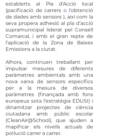
establerts al Pla d’Acció local 
(pacificació de carrers
 o l’
obtenció 
de dades amb sensors
), així com la 
seva propera adhesió al pla d’acció 
supramunicipal liderat pel Consell 
Comarcal, i amb el gran repte de 
l’aplicació de la Zona de Baixes 
Emissions a la ciutat.
Alhora, continuen treballant per 
impulsar mesures de diferents 
paràmetres ambientals amb una 
nova xarxa de sensors específics 
per a la mesura de diversos 
paràmetres (finançada amb fons 
europeus sota l’estratègia EDUSI) i 
dinamitzar projectes de ciència 
ciutadana amb públic escolar 
(CleanAir@School), que ajuden a 
mapificar els nivells actuals de 
pol·lució carrer a carrer.