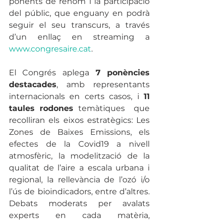
ponents de renom i la participació 
del públic, que enguany en podrà 
seguir el seu transcurs, a través 
d’un enllaç en streaming a 
www.congresaire.cat
.
El Congrés aplega
 7 ponències 
destacades
, amb representants 
internacionals en certs casos, i 
11 
taules rodones
 temàtiques  que 
recolliran els eixos estratègics: Les 
Zones de Baixes Emissions, els 
efectes de la Covid19 a nivell 
atmosfèric, la modelització de la 
qualitat de l’aire a escala urbana i 
regional, la rellevància de l’ozó i/o 
l’ús de bioindicadors, entre d’altres. 
Debats moderats per avalats 
experts en cada matèria, 