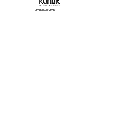
Comitè científic
Patrocinadors
Coorganitzadors