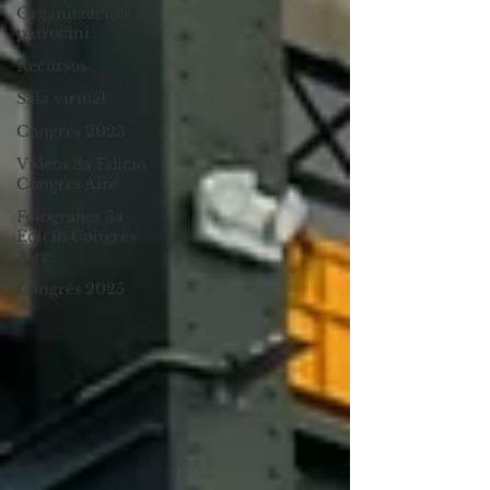
Organització i
patrocini
Recursos
Sala virtual
Congrés 2023
Videos 3a Edicio
Congres Aire
Fotografies 3a
Edicio Congres
Aire
Congrés 2025